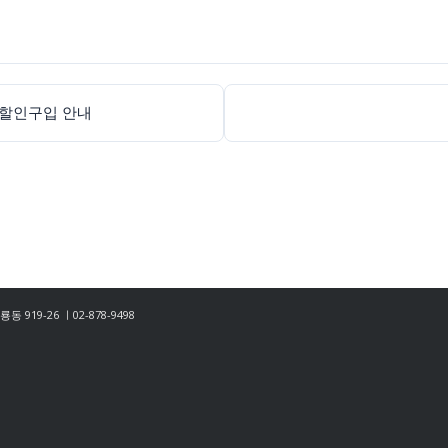
·할인구입 안내
룡동 919-26 ㅣ02-878-9498