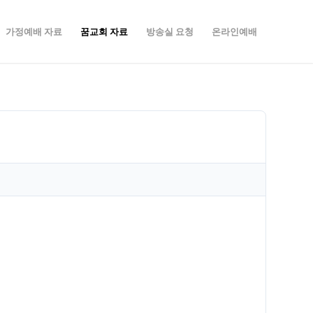
가정예배 자료
꿈교회 자료
방송실 요청
온라인예배