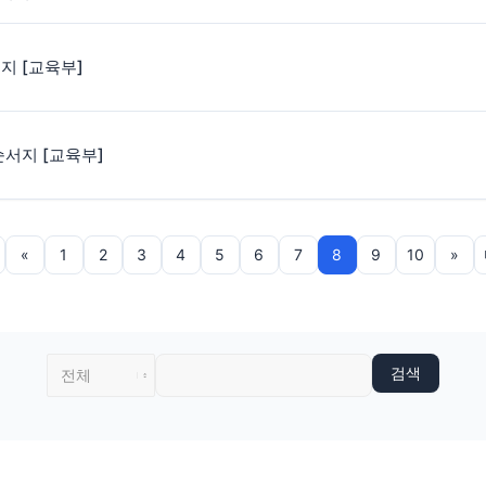
서지 [교육부]
 순서지 [교육부]
«
1
2
3
4
5
6
7
8
9
10
»
검색