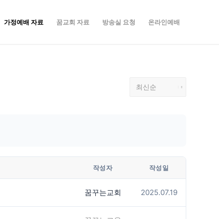
가정예배 자료
꿈교회 자료
방송실 요청
온라인예배
작성자
작성일
꿈꾸는교회
2025.07.19