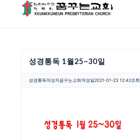
성경통독 1월25~30일
성경통독
작성자
꿈꾸는교회
작성일
2021-01-23 12:42
조회