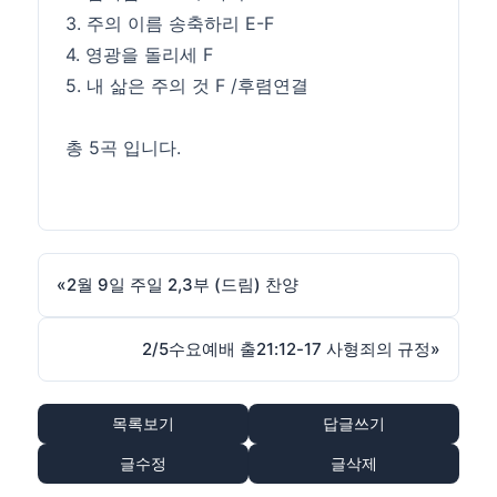
3. 주의 이름 송축하리 E-F
4. 영광을 돌리세 F
5. 내 삶은 주의 것 F /후렴연결
총 5곡 입니다.
«
2월 9일 주일 2,3부 (드림) 찬양
2/5수요예배 출21:12-17 사형죄의 규정
»
목록보기
답글쓰기
글수정
글삭제