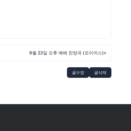
9월 22일 오후 예배 찬양곡 (조이어스)
»
글수정
글삭제