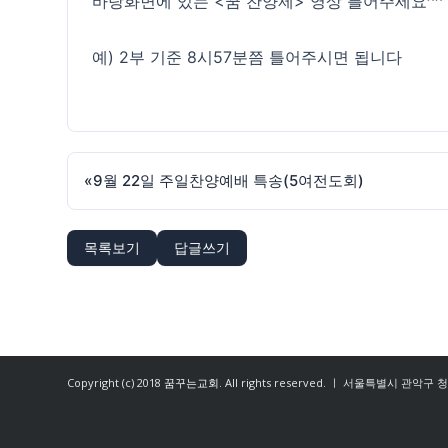
바탕화면에 있는 <꿈 찬양제> 영상 틀어주세요^^
예) 2부 기준 8시57분쯤 틀어주시면 됩니다
«
9월 22일 주일찬양예배 특송(5여전도회)
목록보기
답글쓰기
Copyright (c) 2018
꿈꾸는교회
. All rights reserved. ㅣ 서울특별시 관악구 청