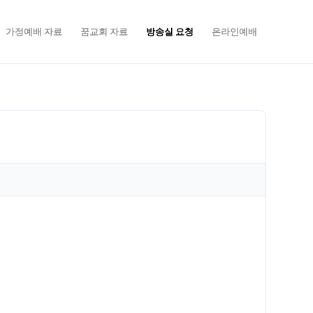
가정예배 자료
꿈교회 자료
방송실 요청
온라인예배