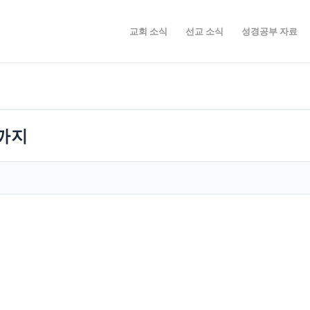
교회 소식
선교 소식
성경공부 자료
림까지