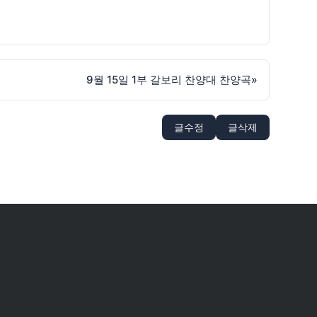
9월 15일 1부 갈보리 찬양대 찬양곡
»
글수정
글삭제