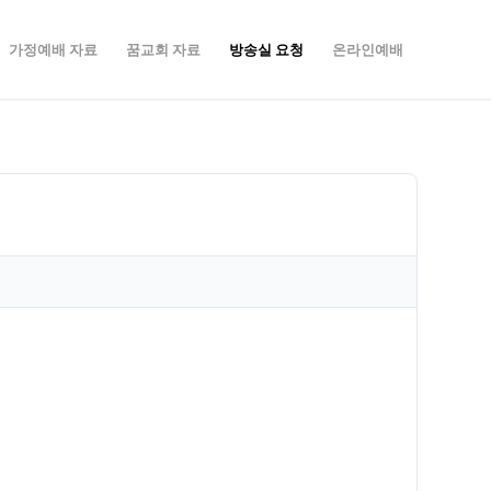
가정예배 자료
꿈교회 자료
방송실 요청
온라인예배