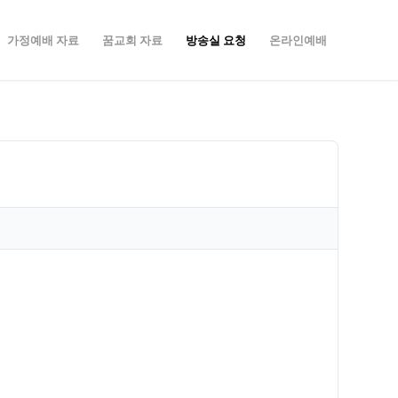
가정예배 자료
꿈교회 자료
방송실 요청
온라인예배