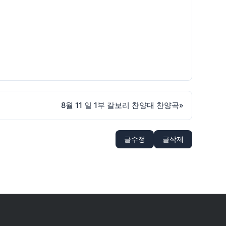
8월 11 일 1부 갈보리 찬양대 찬양곡
»
글수정
글삭제