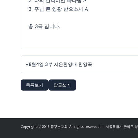
2. 나의 반석이신 하나님 A
3. 주님 큰 영광 받으소서 A
총 3곡 입니다.
«
8월4일 3부 시온찬양대 찬양곡
목록보기
답글쓰기
Copyright (c) 2018
꿈꾸는교회
. All rights reserved. ㅣ 서울특별시 관악구 청