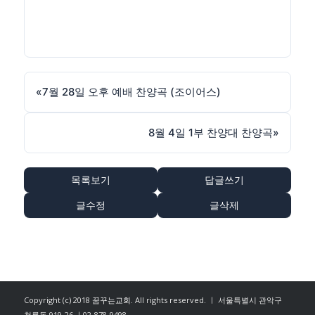
«
7월 28일 오후 예배 찬양곡 (조이어스)
8월 4일 1부 찬양대 찬양곡
»
목록보기
답글쓰기
글수정
글삭제
Copyright (c) 2018
꿈꾸는교회
. All rights reserved. ㅣ 서울특별시 관악구
청룡동 919-26 ㅣ02-878-9498