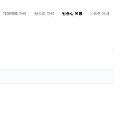
가정예배 자료
꿈교회 자료
방송실 요청
온라인예배