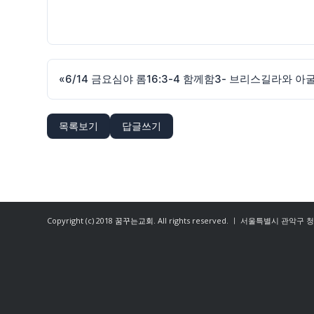
«
6/14 금요심야 롬16:3-4 함께함3- 브리스길라와 아
목록보기
답글쓰기
Copyright (c) 2018
꿈꾸는교회
. All rights reserved. ㅣ 서울특별시 관악구 청