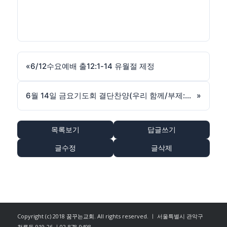
«
6/12수요예배 출12:1-14 유월절 제정
6월 14일 금요기도회 결단찬양(우리 함께/부제:하나님께서는)
»
목록보기
답글쓰기
글수정
글삭제
Copyright (c) 2018
꿈꾸는교회
. All rights reserved. ㅣ 서울특별시 관악구
청룡동 919-26 ㅣ02-878-9498