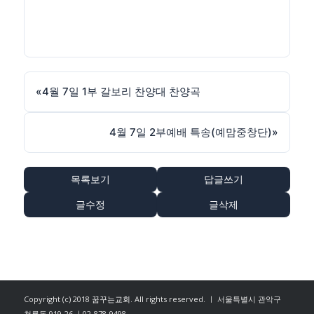
«
4월 7일 1부 갈보리 찬양대 찬양곡
4월 7일 2부예배 특송(예맘중창단)
»
목록보기
답글쓰기
글수정
글삭제
Copyright (c) 2018
꿈꾸는교회
. All rights reserved. ㅣ 서울특별시 관악구
청룡동 919-26 ㅣ02-878-9498