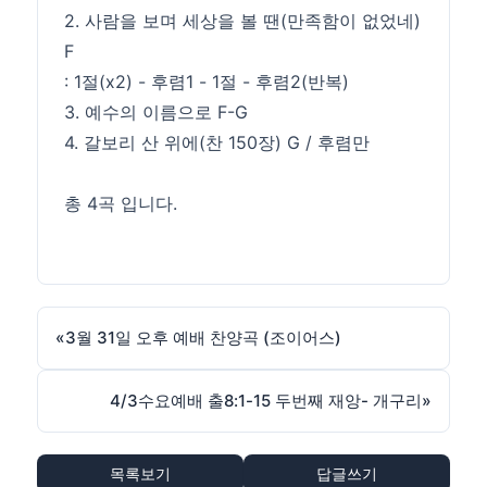
2. 사람을 보며 세상을 볼 땐(만족함이 없었네)
F
: 1절(x2) - 후렴1 - 1절 - 후렴2(반복)
3. 예수의 이름으로 F-G
4. 갈보리 산 위에(찬 150장) G / 후렴만
총 4곡 입니다.
«
3월 31일 오후 예배 찬양곡 (조이어스)
4/3수요예배 출8:1-15 두번째 재앙- 개구리
»
목록보기
답글쓰기