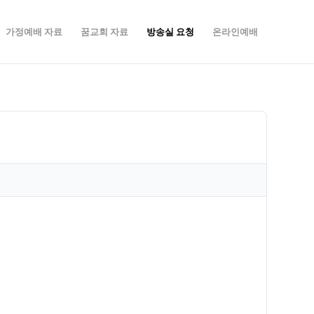
가정예배 자료
꿈교회 자료
방송실 요청
온라인예배