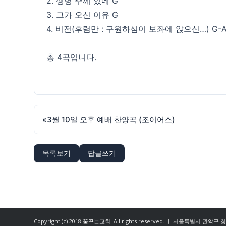
2. 생명 주께 있네 G
3. 그가 오신 이유 G
4. 비전(후렴만 : 구원하심이 보좌에 앉으신…) G-
총 4곡입니다.
«
3월 10일 오후 예배 찬양곡 (조이어스)
목록보기
답글쓰기
Copyright (c) 2018
꿈꾸는교회
. All rights reserved. ㅣ 서울특별시 관악구 청