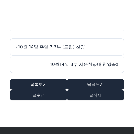
«
10월 14일 주일 2,3부 (드림) 찬양
10월14일 3부 시온찬양대 찬양곡
»
목록보기
답글쓰기
글수정
글삭제