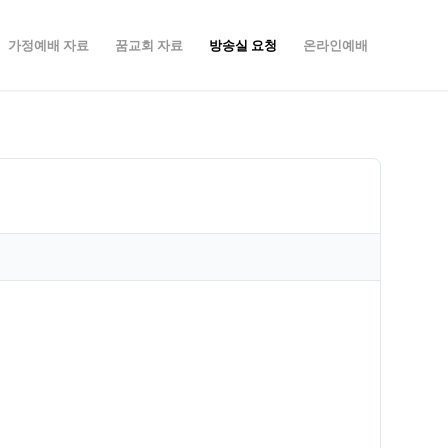
가정예배 자료
꿈교회 자료
방송실 요청
온라인예배