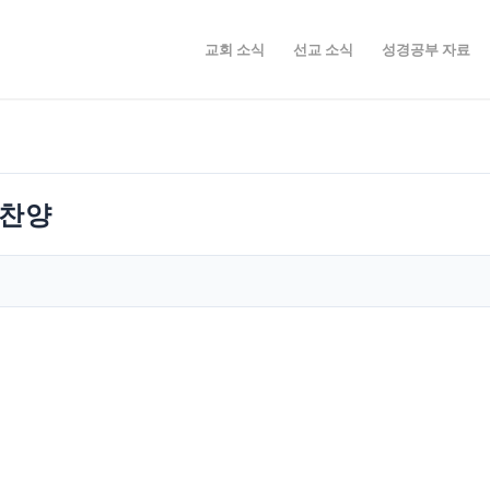
교회 소식
선교 소식
성경공부 자료
단찬양