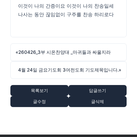
이것이 나의 간증이요 이것이 나의 찬송일세
나사는 동안 끊임없이 구주를 찬송 하리로다
«
260426_3부 시온찬양대 _마귀들과 싸울지라
4월 24일 금요기도회 3여전도회 기도제목입니다.
»
목록보기
답글쓰기
글수정
글삭제