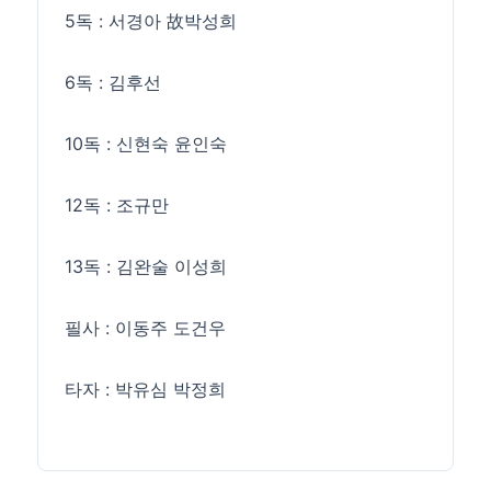
5독 : 서경아 故박성희
6독 : 김후선
10독 : 신현숙 윤인숙
12독 : 조규만
13독 : 김완술 이성희
필사 : 이동주 도건우
타자 : 박유심 박정희