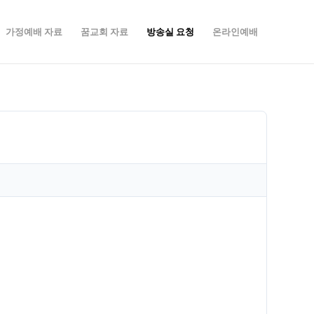
가정예배 자료
꿈교회 자료
방송실 요청
온라인예배