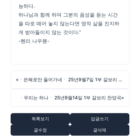
능하다.
하나님과 함께 하며 그분의 음성을 듣는 시간
을 따로 떼어 놓지 않는다면 영적 삶을 진지하
게 받아들이지 않는 것이다.”
-헨리 나우웬-
«
ㆍ은혜로만 들어가네ㆍ 25년9월7일 1부 갈보리 찬양곡
ㆍ우리는 하나ㆍ 25년9월14일 1부 갈보리 찬양곡
»
목록보기
답글쓰기
글수정
글삭제