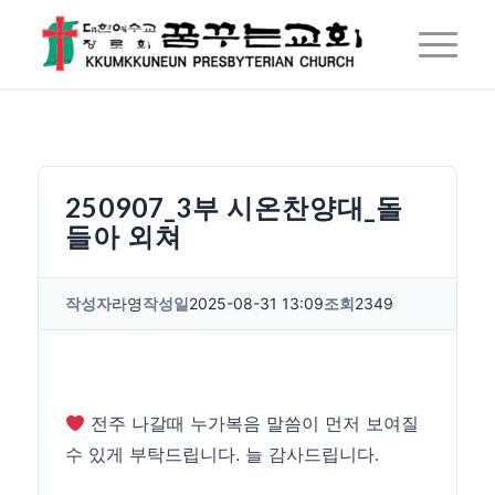
250907_3부 시온찬양대_돌
들아 외쳐
작성자
라영
작성일
2025-08-31 13:09
조회
2349
전주 나갈때 누가복음 말씀이 먼저 보여질
수 있게 부탁드립니다. 늘 감사드립니다.