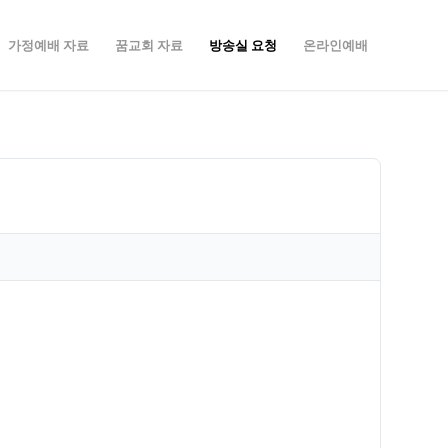
가정예배 자료
꿈교회 자료
방송실 요청
온라인예배