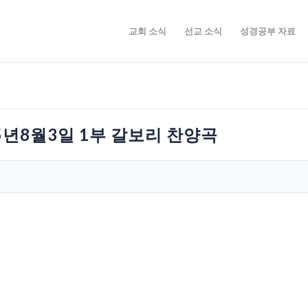
교회 소식
선교 소식
성경공부 자료
5년8월3일 1부 갈보리 찬양곡