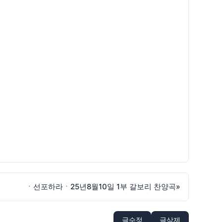
ㆍ선포하라ㆍ25년8월10일 1부 갈보리 찬양곡
»
글수정
글삭제