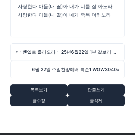
사랑한다 아들(내 딸)아 내가 너를 잘 아노라
사랑한다 아들(내 딸)아 네게 축복 더하노라
«
ㆍ벧엘로 올라오라ㆍ 25년6월22일 1부 갈보리 찬양곡
6월 22일 주일찬양예배 특순1 WOW3040
»
목록보기
답글쓰기
글수정
글삭제