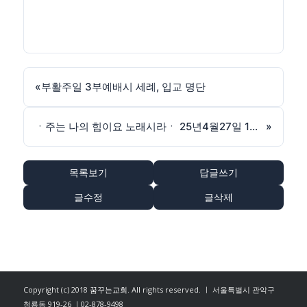
«
부활주일 3부예배시 세례, 입교 명단
ㆍ주는 나의 힘이요 노래시라ㆍ 25년4월27일 1부 갈보리 찬양곡
»
목록보기
답글쓰기
글수정
글삭제
Copyright (c) 2018
꿈꾸는교회
. All rights reserved. ㅣ 서울특별시 관악구
청룡동 919-26 ㅣ02-878-9498