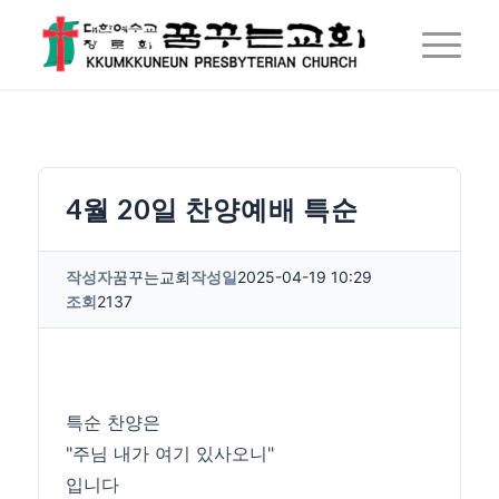
4월 20일 찬양예배 특순
작성자
꿈꾸는교회
작성일
2025-04-19 10:29
조회
2137
특순 찬양은
"주님 내가 여기 있사오니"
입니다