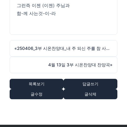
그런즉 이젠 (이젠) 주님과
함-께 사는것-이-라
«
250406_3부 시온찬양대_내 주 되신 주를 참 사랑하고
4월 13일 3부 시온찬양대 찬양곡
»
목록보기
답글쓰기
글수정
글삭제