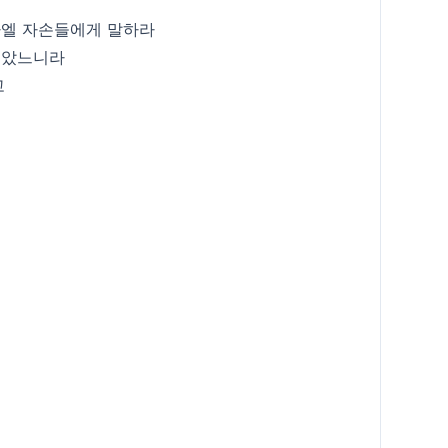
라엘 자손들에게 말하라
보았느니라
고