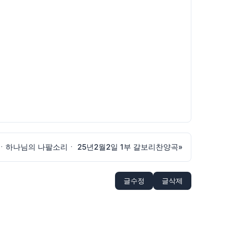
ㆍ하나님의 나팔소리ㆍ 25년2월2일 1부 갈보리찬양곡
»
글수정
글삭제