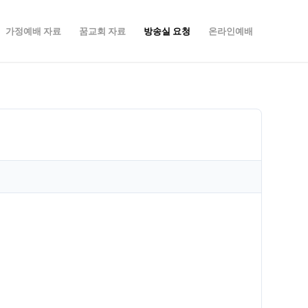
가정예배 자료
꿈교회 자료
방송실 요청
온라인예배