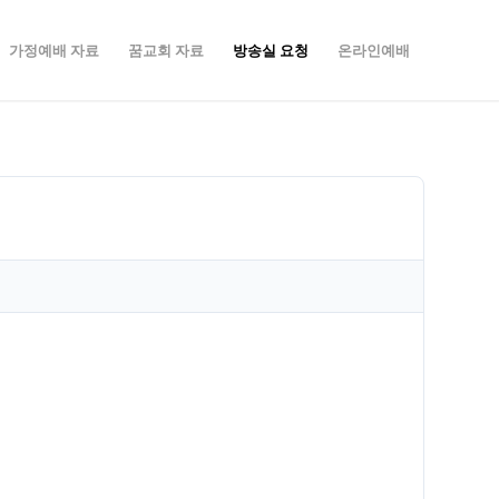
가정예배 자료
꿈교회 자료
방송실 요청
온라인예배