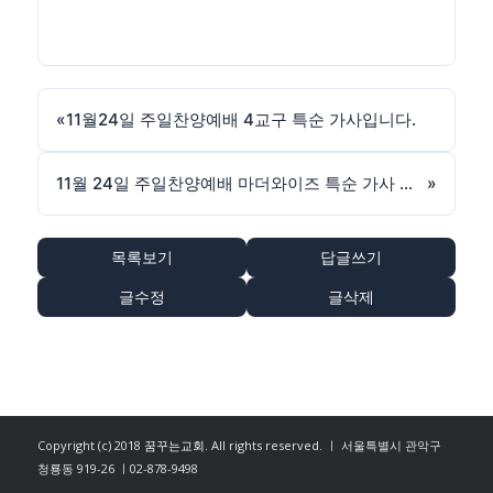
«
11월24일 주일찬양예배 4교구 특순 가사입니다.
11월 24일 주일찬양예배 마더와이즈 특순 가사 및 음원
»
목록보기
답글쓰기
글수정
글삭제
Copyright (c) 2018
꿈꾸는교회
. All rights reserved. ㅣ 서울특별시 관악구
청룡동 919-26 ㅣ02-878-9498