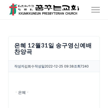
은혜 12월31일 송구영신예배
찬양곡
작성자
김희수
작성일
2022-12-25 09:38
조회
7240
ㆍ은혜ㆍ