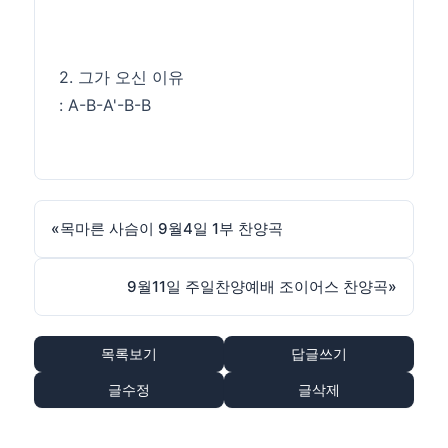
2. 그가 오신 이유
: A-B-A'-B-B
«
목마른 사슴이 9월4일 1부 찬양곡
9월11일 주일찬양예배 조이어스 찬양곡
»
목록보기
답글쓰기
글수정
글삭제