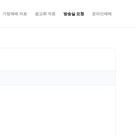
가정예배 자료
꿈교회 자료
방송실 요청
온라인예배