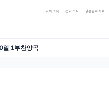
교회 소식
선교 소식
성경공부 자료
10일 1부찬양곡