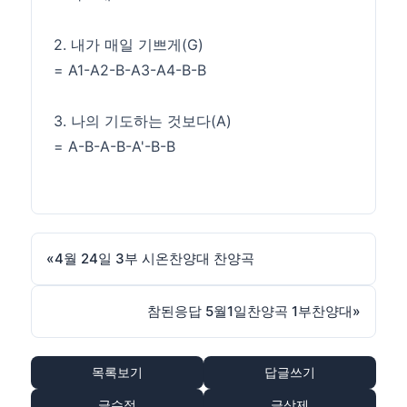
2. 내가 매일 기쁘게(G)
= A1-A2-B-A3-A4-B-B
3. 나의 기도하는 것보다(A)
= A-B-A-B-A'-B-B
«
4월 24일 3부 시온찬양대 찬양곡
참된응답 5월1일찬양곡 1부찬양대
»
목록보기
답글쓰기
글수정
글삭제