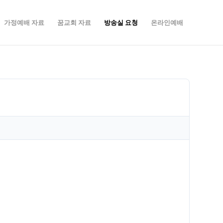
가정예배 자료
꿈교회 자료
방송실 요청
온라인예배