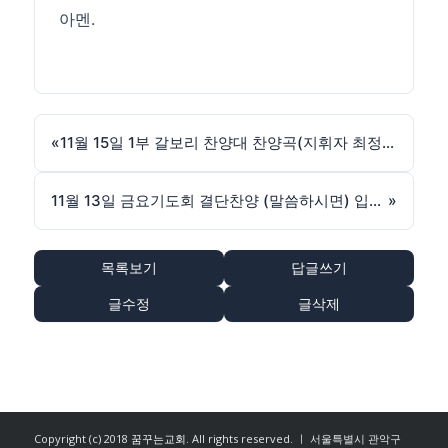
아멘.
«
11월 15일 1부 갈보리 찬양대 찬양곡(지휘자 최정현)
11월 13일 금요기도회 결단찬양 (말씀하시면) 입니다.
»
목록보기
답글쓰기
글수정
글삭제
Copyright (c) 2018
꿈꾸는교회
. All rights reserved. ㅣ 서울특별시 관악구