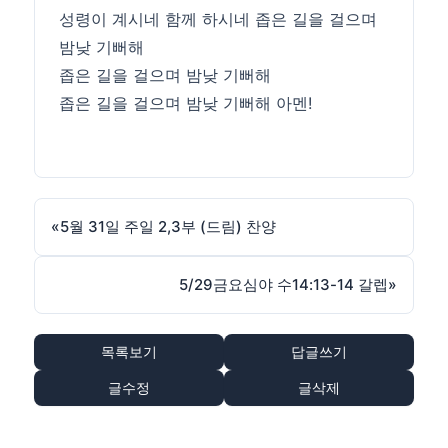
성령이 계시네 함께 하시네 좁은 길을 걸으며
밤낮 기뻐해
좁은 길을 걸으며 밤낮 기뻐해
좁은 길을 걸으며 밤낮 기뻐해 아멘!
«
5월 31일 주일 2,3부 (드림) 찬양
5/29금요심야 수14:13-14 갈렙
»
목록보기
답글쓰기
글수정
글삭제