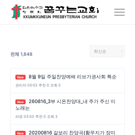
전체 1,848
8월 9일 주일찬양예배 리브가권사회 특순
New
관리자
|
05:53
|
추천 0
|
조회 5
260816_3부 시온찬양대_내 주가 주신 이
New
노래는
라영
|
03:53
|
추천 0
|
조회 3
20200816 갈보리 찬양곡(황무지가 장미
New