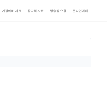
가정예배 자료
꿈교회 자료
방송실 요청
온라인예배