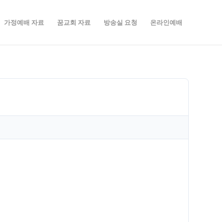
가정예배 자료
꿈교회 자료
방송실 요청
온라인예배