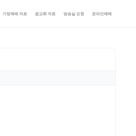
가정예배 자료
꿈교회 자료
방송실 요청
온라인예배