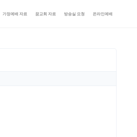
가정예배 자료
꿈교회 자료
방송실 요청
온라인예배