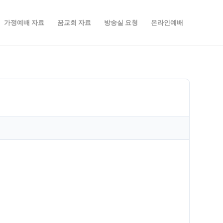
가정예배 자료
꿈교회 자료
방송실 요청
온라인예배