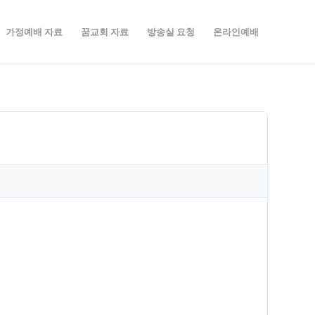
가정예배 자료
꿈교회 자료
방송실 요청
온라인예배