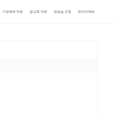
가정예배 자료
꿈교회 자료
방송실 요청
온라인예배