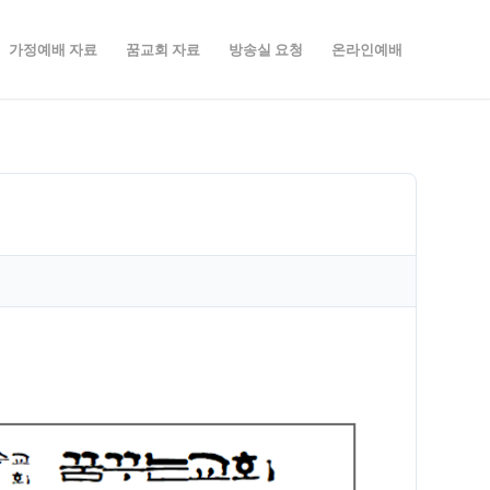
가정예배 자료
꿈교회 자료
방송실 요청
온라인예배